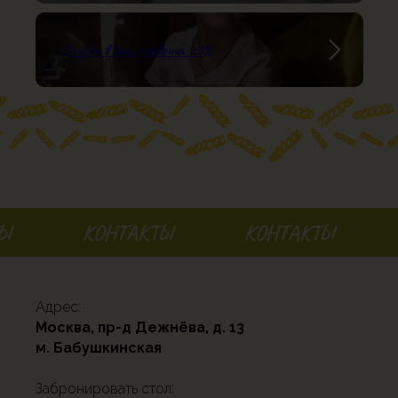
Скидка в день рождения 20%
КОНТАКТЫ
КОНТАКТЫ
К
Адрес:
Москва, пр-д Дежнёва, д. 13
м. Бабушкинская
Забронировать стол: